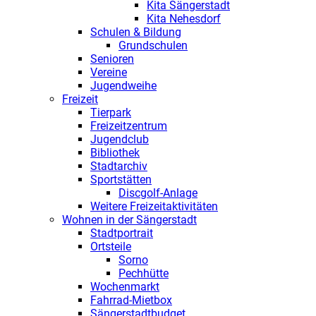
Kita Sängerstadt
Kita Nehesdorf
Schulen & Bildung
Grundschulen
Senioren
Vereine
Jugendweihe
Freizeit
Tierpark
Freizeitzentrum
Jugendclub
Bibliothek
Stadtarchiv
Sportstätten
Discgolf-Anlage
Weitere Freizeitaktivitäten
Wohnen in der Sängerstadt
Stadtportrait
Ortsteile
Sorno
Pechhütte
Wochenmarkt
Fahrrad-Mietbox
Sängerstadtbudget