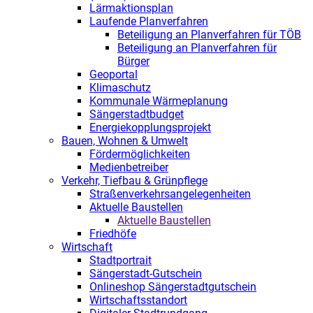
Lärmaktionsplan
Laufende Planverfahren
Beteiligung an Planverfahren für TÖB
Beteiligung an Planverfahren für
Bürger
Geoportal
Klimaschutz
Kommunale Wärmeplanung
Sängerstadtbudget
Energiekopplungsprojekt
Bauen, Wohnen & Umwelt
Fördermöglichkeiten
Medienbetreiber
Verkehr, Tiefbau & Grünpflege
Straßenverkehrsangelegenheiten
Aktuelle Baustellen
Aktuelle Baustellen
Friedhöfe
Wirtschaft
Stadtportrait
Sängerstadt-Gutschein
Onlineshop Sängerstadtgutschein
Wirtschaftsstandort